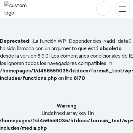
Productos
Deprecated
: ¡La función WP_Dependencies->add_data()
ha sido llamada con un argumento que está
obsoleto
Mesas
Proyectos
desde la versión 6.9.0! Los comentarios condicionales de IE
los ignoran todos los navegadores compatibles. in
Almacenaje
Blog y newsroom
/homepages/1/d456559035/htdocs/forma5_test/wp
Paneles Separadores
includes/functions.php
on line
6170
Compañía
Saltar
Sillas
al
Diseñadores
Descargas
contenido
Warning
Quiénes somos
: Undefined array key 1 in
Sostenibilidad ♻️
/homepages/1/d456559035/htdocs/forma5_test/wp
includes/media.php
esPattio
Ergonomía