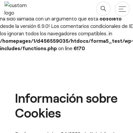
Deprecated
: ¡La función WP_Dependencies->add_data()
ha sido llamada con un argumento que está
obsoleto
desde la versión 6.9.0! Los comentarios condicionales de IE
los ignoran todos los navegadores compatibles. in
Productos
/homepages/1/d456559035/htdocs/forma5_test/wp
includes/functions.php
on line
6170
Mesas
Proyectos
Saltar
al
Almacenaje
Blog y newsroom
contenido
Paneles Separadores
Compañía
Sillas
Información sobre
Diseñadores
Descargas
Quiénes somos
Cookies
Sostenibilidad ♻️
esPattio
Ergonomía