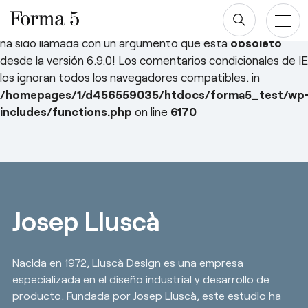
Deprecated
: ¡La función WP_Dependencies->add_data()
ha sido llamada con un argumento que está
obsoleto
desde la versión 6.9.0! Los comentarios condicionales de IE
los ignoran todos los navegadores compatibles. in
Productos
/homepages/1/d456559035/htdocs/forma5_test/wp
includes/functions.php
on line
6170
Mesas
Proyectos
Saltar
al
Almacenaje
Blog y newsroom
contenido
Paneles Separadores
Compañía
Sillas
Josep Lluscà
Diseñadores
Descargas
Quiénes somos
Nacida en 1972, Lluscà Design es una empresa
Sostenibilidad ♻️
especializada en el diseño industrial y desarrollo de
producto. Fundada por Josep Lluscà, este estudio ha
esPattio
Ergonomía