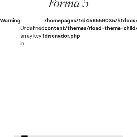
Forma 5
Warning
:
/homepages/1/d456559035/htdocs
Undefined
content/themes/rload-theme-child/
array key 1
disenador.php
in