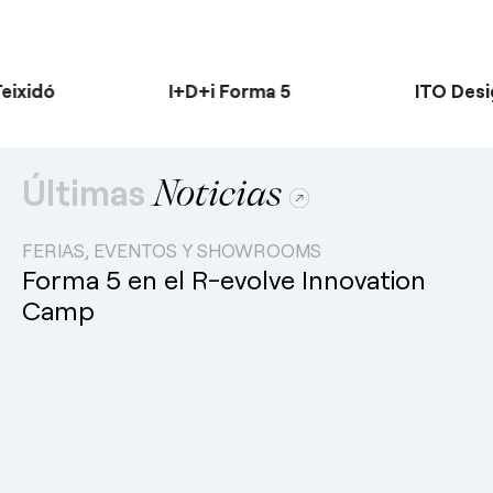
eixidó
I+D+i Forma 5
ITO Desi
Últimas
Noticias
FERIAS, EVENTOS Y SHOWROOMS
Forma 5 en el R-evolve Innovation
Camp