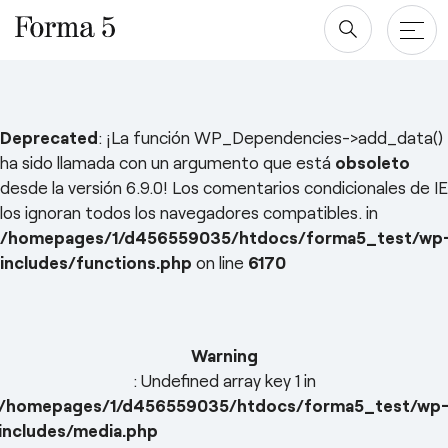
Productos
Deprecated
: ¡La función WP_Dependencies->add_data()
ha sido llamada con un argumento que está
obsoleto
Mesas
Proyectos
desde la versión 6.9.0! Los comentarios condicionales de IE
los ignoran todos los navegadores compatibles. in
Almacenaje
Blog y newsroom
/homepages/1/d456559035/htdocs/forma5_test/wp
Paneles Separadores
includes/functions.php
on line
6170
Compañía
Saltar
Sillas
al
Diseñadores
Descargas
contenido
Warning
Quiénes somos
: Undefined array key 1 in
Sostenibilidad ♻️
/homepages/1/d456559035/htdocs/forma5_test/wp
includes/media.php
esPattio
Ergonomía