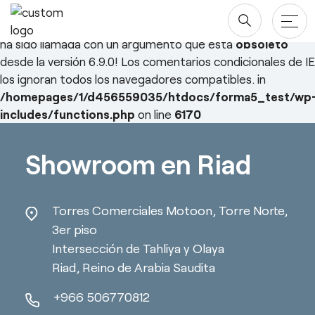
Deprecated
: ¡La función WP_Dependencies->add_data()
ha sido llamada con un argumento que está
obsoleto
desde la versión 6.9.0! Los comentarios condicionales de IE
los ignoran todos los navegadores compatibles. in
Productos
/homepages/1/d456559035/htdocs/forma5_test/wp
includes/functions.php
on line
6170
Mesas
Proyectos
Saltar
al
Almacenaje
Showroom en Riad
Blog y newsroom
contenido
Paneles Separadores
Compañía
Sillas
Torres Comerciales Motoon, Torre Norte,
Diseñadores
3er piso
Descargas
Intersección de Tahliya y Olaya
Quiénes somos
Riad, Reino de Arabia Saudita
Sostenibilidad ♻️
+966 506770812
esPattio
Ergonomía