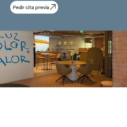
esPattio
Pedir cita previa
Responsabilidad social
Contacto
Nuestros Showrooms
Contacto
Empleo
EN
ES
FR
DE