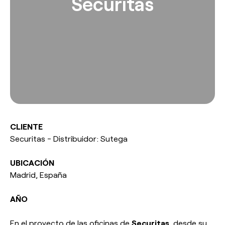
Securitas
esPattio
Responsabilidad social
Contacto
Nuestros Showrooms
Contacto
Empleo
EN
ES
FR
DE
CLIENTE
Securitas - Distribuidor: Sutega
UBICACIÓN
Madrid, España
AÑO
En el proyecto de las oficinas de
Securitas
, desde su