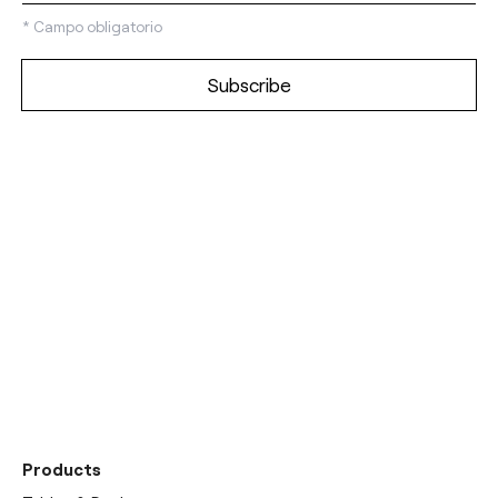
*
Campo obligatorio
Discover our
showrooms
Products