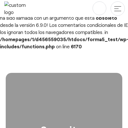
Deprecated
: ¡La función WP_Dependencies->add_data()
ha sido llamada con un argumento que está
obsoleto
desde la versión 6.9.0! Los comentarios condicionales de IE
los ignoran todos los navegadores compatibles. in
Productos
/homepages/1/d456559035/htdocs/forma5_test/wp
includes/functions.php
on line
6170
Mesas
Proyectos
Saltar
al
Almacenaje
Blog y newsroom
contenido
Paneles Separadores
Compañía
Sillas
Diseñadores
Descargas
Quiénes somos
Sostenibilidad ♻️
esPattio
Ergonomía