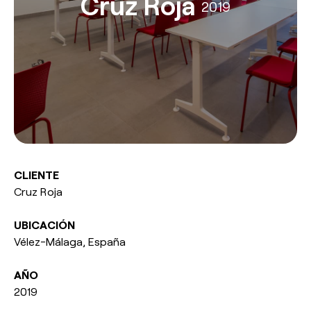
Cruz Roja
2019
esPattio
Responsabilidad social
Contacto
Nuestros Showrooms
Contacto
Empleo
EN
ES
FR
DE
CLIENTE
Cruz Roja
UBICACIÓN
Vélez-Málaga, España
AÑO
2019