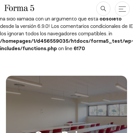
Deprecated
: ¡La función WP_Dependencies->add_data()
ha sido llamada con un argumento que está
obsoleto
desde la versión 6.9.0! Los comentarios condicionales de IE
los ignoran todos los navegadores compatibles. in
Productos
/homepages/1/d456559035/htdocs/forma5_test/wp
includes/functions.php
on line
6170
Mesas
Proyectos
Saltar
al
Almacenaje
Blog y newsroom
contenido
Paneles Separadores
Compañía
Sillas
Diseñadores
Descargas
Quiénes somos
Sostenibilidad ♻️
esPattio
Ergonomía