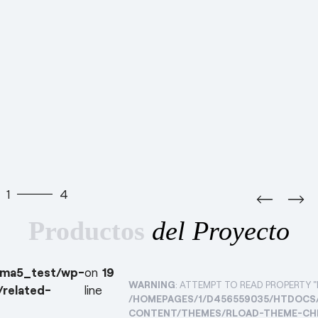
1
4
Productos
del Proyecto
rma5_test/wp-
on
19
WARNING
: ATTEMPT TO READ PROPERTY "
related-
line
/HOMEPAGES/1/D456559035/HTDOCS
CONTENT/THEMES/RLOAD-THEME-CHI