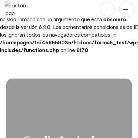
Deprecated
: ¡La función WP_Dependencies->add_data()
ha sido llamada con un argumento que está
obsoleto
desde la versión 6.9.0! Los comentarios condicionales de IE
los ignoran todos los navegadores compatibles. in
Productos
/homepages/1/d456559035/htdocs/forma5_test/wp
includes/functions.php
on line
6170
Mesas
Proyectos
Saltar
al
Almacenaje
Blog y newsroom
contenido
Paneles Separadores
Compañía
Sillas
Diseñadores
Descargas
Quiénes somos
Sostenibilidad ♻️
esPattio
Ergonomía