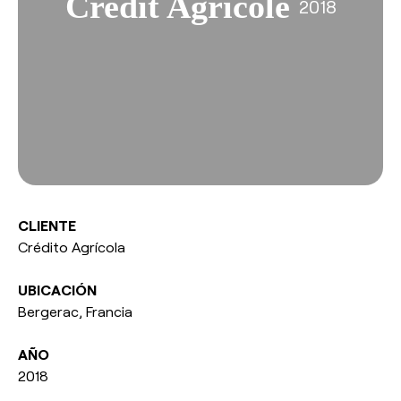
Credit Agricole
2018
esPattio
Responsabilidad social
Contacto
Nuestros Showrooms
Contacto
Empleo
EN
ES
FR
DE
CLIENTE
Crédito Agrícola
UBICACIÓN
Bergerac, Francia
AÑO
2018