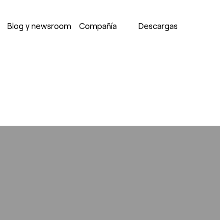
ha sido llamada con un argumento que está
obsoleto
desde
Blog y newsroom
Compañía
Descargas
s/1/d456559035/htdocs/forma5_test/wp-includes/f