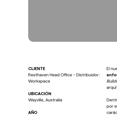
CLIENTE
El nu
Resthaven Head Office - Distribuidor:
enfo
Workspace
Build
arqui
UBICACIÓN
Wayville, Australia
Dentr
por 
AÑO
carác