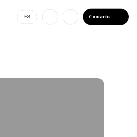
 la versión 6.9.0! Los comentarios condicionales de IE los
ES
Contacto
unctions.php
on line
6170
Contacto