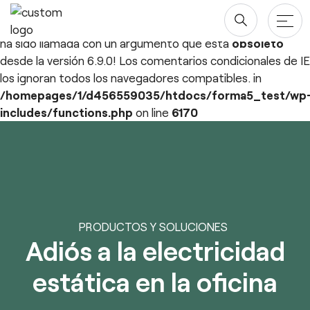
Deprecated
: ¡La función WP_Dependencies->add_data()
ha sido llamada con un argumento que está
obsoleto
desde la versión 6.9.0! Los comentarios condicionales de IE
los ignoran todos los navegadores compatibles. in
Productos
/homepages/1/d456559035/htdocs/forma5_test/wp
includes/functions.php
on line
6170
Mesas
Proyectos
Saltar
al
Almacenaje
Blog y newsroom
contenido
Paneles Separadores
Compañía
Sillas
Diseñadores
Descargas
PRODUCTOS Y SOLUCIONES
Adiós a la electricidad
Quiénes somos
estática en la oficina
Sostenibilidad ♻️
esPattio
Ergonomía