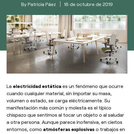
esPattio
Patricia Páez
16 de octubre de 2019
Responsabilidad social
Contacto
Nuestros Showrooms
Contacto
Empleo
EN
ES
FR
DE
La
electricidad estática
es un fenómeno que ocurre
cuando cualquier material, sin importar su masa,
volumen o estado, se carga eléctricamente. Su
manifestación más común y molesta es el típico
chispazo que sentimos al tocar un objeto o al saludar
a otra persona. Aunque parece inofensiva, en ciertos
entornos, como
atmósferas explosivas
o trabajos en