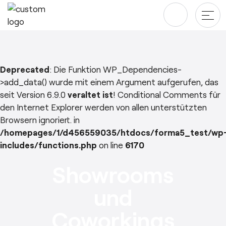
Produkte
Deprecated
: Die Funktion WP_Dependencies-
>add_data() wurde mit einem Argument aufgerufen, das
Tische
Alle projekte
seit Version 6.9.0
veraltet ist
! Conditional Comments für
den Internet Explorer werden von allen unterstützten
Stauraum für das Büro
Unternehmen
Browsern ignoriert. in
Stühle
/homepages/1/d456559035/htdocs/forma5_test/wp
Designer
Downloads
includes/functions.php
on line
6170
Zum
Über
uns
Private Area
Showrooms
Inhalt
Nachhaltigkeit ♻️
springen
und
Ergonomie
Coworkings
esPattio
Soziale Verantwortung