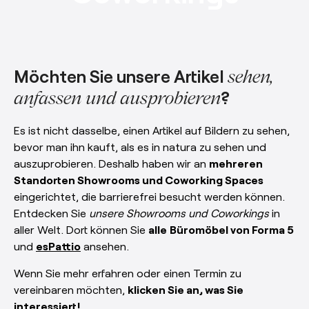
esPattio
Showrooms
Kontakt
Herzlich
willkommen!
Kontakt
Möchten Sie unsere Artikel
sehen,
?
anfassen und ausprobieren
EN
ES
FR
DE
Es ist nicht dasselbe, einen Artikel auf Bildern zu sehen,
bevor man ihn kauft, als es in natura zu sehen und
auszuprobieren. Deshalb haben wir an
mehreren
Standorten Showrooms und Coworking Spaces
eingerichtet, die barrierefrei besucht werden können.
Entdecken Sie
unsere Showrooms und Coworkings
in
aller Welt. Dort können Sie
alle
Büromöbel von Forma 5
und
esPattio
ansehen.
Wenn Sie mehr erfahren oder einen Termin zu
vereinbaren möchten,
klicken Sie an, was Sie
interessiert!